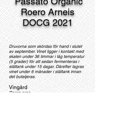
Passato Organic
Roero Arneis
DOCG 2021
Druvorna som skördas för hand i slutet
av september. Vinet ligger i kontakt med
skalen under 36 timmar i låg temperatur
(5 grader) för att sedan fermenteras i
ståltank under 15 dagar. Därefter lagras
vinet under 6 månader i ståltank innan
det buteljeras.
Vingård
Roero area
Druvor
100% Arneis
Färg
Halmgul färg