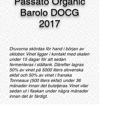
Passato Organic
Barolo DOCG
2017
Druvorna skördas för hand i början av
oktober. Vinet ligger i kontakt med skalen
under 15 dagar för att sedan
fermenteras i ståltank. Därefter lagras
50% av vinet på 5000 liters slovenska
ekfat och 50% av vinet i franska
Tonneaux (500 liters ekfat) under 36
månader innan det buteljeras. Vinet vilar
sedan ut i flaskan under några månader
innan det är färdigt.
Vingård
Verduno area
Druvor
100% Nebbiolo