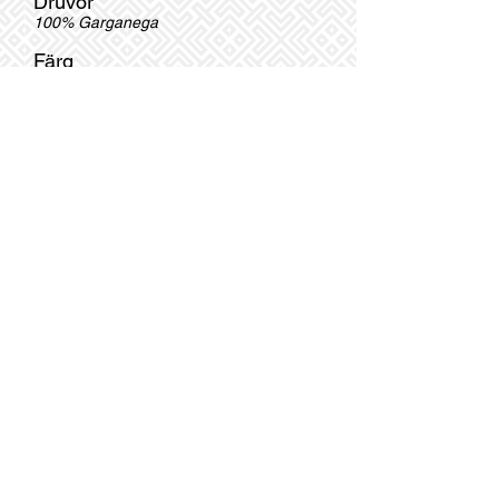
Druvor
100% Garganega
Färg
Halmgul
Alkohol
12,5%
Restsocker
2,0
g/l
Doft o smak
Doft o smak med kryddiga inslag av
citron, mandel och örter. Passar mycket
bra till lite lättare rätter av fisk, skaldjur
eller bara en sallad.
Beställ nu