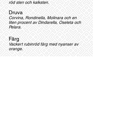
röd sten och kalksten.
Druva
Corvina, Rondinella, Molinara och en
liten procent av Dindarella, Oseleta och
Pelara.
Färg
Vackert rubinröd färg med nyanser av
orange.
Alkohol
16,5 %
Restsocker
1,0 g/l
Doft o smak
Generös doft o smak av röda bär,
mogna körsbär, torkade blommor,
kryddor, kakao, och läder.
En härlig Amarone med ett fantastiskt
djup och mineral dofter och en raffinerad
åtstramning.
En mycket övertygande och modern stil
gjord enligt gamla anor därav sitt låga