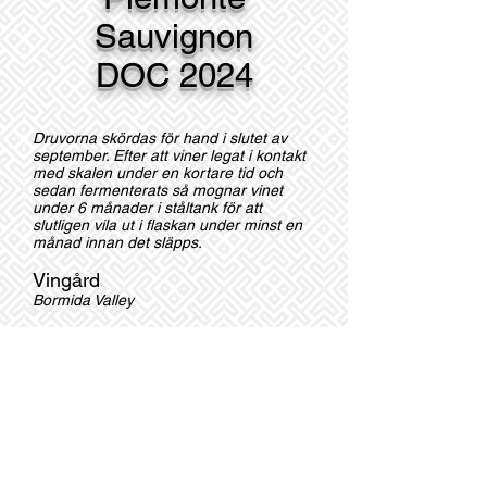
Sauvignon
DOC 2024
Druvorna skördas för hand i slutet av
september. Efter att viner legat i kontakt
med skalen under en kortare tid och
sedan fermenterats så mognar vinet
under 6 månader i ståltank för att
slutligen vila ut
i flaskan under minst en
månad innan det släpps.
Vingård
Bormida Valley
Druvor
Sauvignon Blanc och Sauvignon Gris
Färg
Ljus halmgul med gröna reflektioner
Alkohol
13%