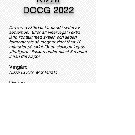
DOCG 2022
Druvorna skördas för hand i slutet av
september. Efter att viner legat i extra
lång kontakt med skalen och sedan
fermenterats så mognar vinet först 12
månader på ekfat för att slutligen lagras
ytterligare
i flaskan under minst 6 månad
innan det släpps.
Vingård
Nizza DOCG, Monferrato
Druvor
100% Barbera
Färg
Djupt rubinröd
Alkohol
14,5%
Restsocker