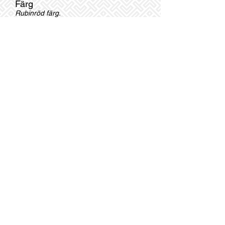
Färg
Rubinröd färg.
Alkohol
14%
Restsocker
1,7 g/l
Doft o smak
En mycket välstrukturerad, smidig och
elegant doft med inslag av vilda bär.
Smak av lakrits, kryddor och läder. Fyllig,
komplex och balanserade smaker.
Beställ nu