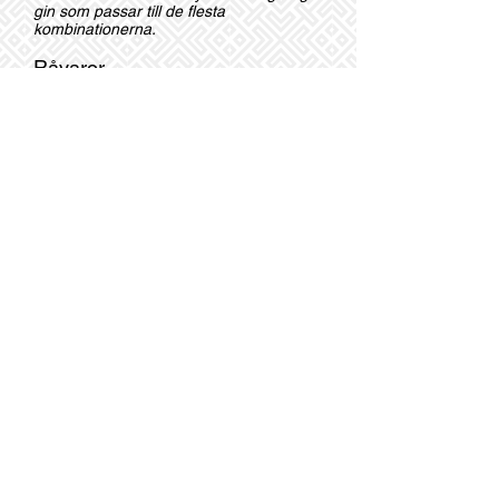
gin som passar till de flesta
kombinationerna.
Råvaror
Mix av de bästa råvarorna som norra
Italien kan erbjuda
Färg
Klar
Alkohol
42,9%
Doft o smak
Doften är typisk för gin med enbär,
koriander och med en citrusfinish.
Smaken är behaglig, intensiv, harmonisk
och lämplig för att uttrycka vilken
kombination som helst.
Beställ nu