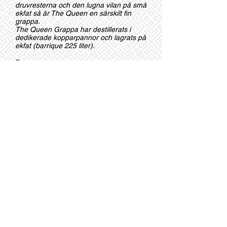
druvresterna och den lugna vilan på små
ekfat så är The Queen en särskilt fin
grappa.
The Queen Grappa har destillerats i
dedikerade kopparpannor och lagrats på
ekfat (barrique 225 liter).
Druvor
Moscato
Färg
Härligt skimrande bärnstensfärg
Alkohol
38%
Doft o smak
Doften är aromatisk och fascinerande
med inslag av blommor, exotisk frukt och
söta kryddor.
Smaken är mjuk och ihållande med
fruktiga och blommiga toner och en lätt
behaglig välsmakande känsla.