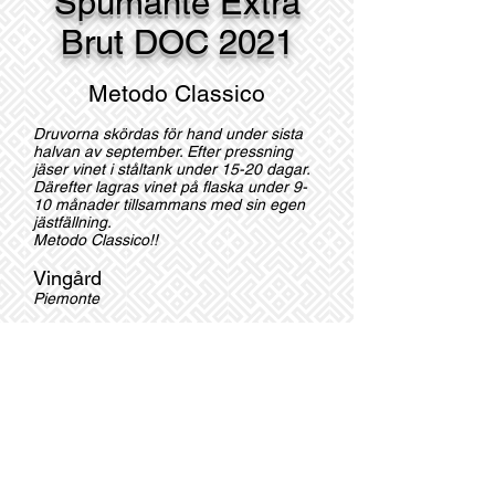
Spumante Extra
Brut DOC 2021
Metodo Classico
Druvorna skördas för hand under sista
halvan av september. Efter pressning
jäser vinet i ståltank under 15-20 dagar.
Därefter lagras vinet på flaska under 9-
10 månader tillsammans med sin egen
jästfällning.
Metodo Classico!!
Vingård
Piemonte
Druvor
100% Chardonnay
Färg
Halmgul
A
lkohol
13%